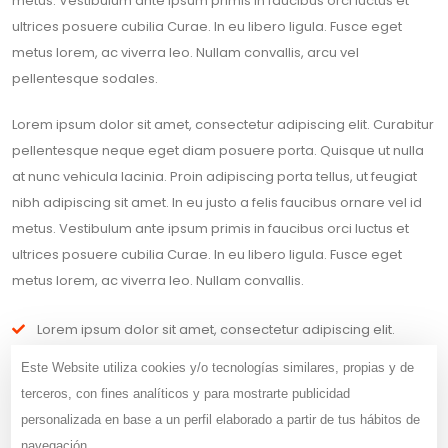
metus. Vestibulum ante ipsum primis in faucibus orci luctus et
ultrices posuere cubilia Curae. In eu libero ligula. Fusce eget
metus lorem, ac viverra leo. Nullam convallis, arcu vel
pellentesque sodales.
Lorem ipsum dolor sit amet, consectetur adipiscing elit. Curabitur
pellentesque neque eget diam posuere porta. Quisque ut nulla
at nunc vehicula lacinia. Proin adipiscing porta tellus, ut feugiat
nibh adipiscing sit amet. In eu justo a felis faucibus ornare vel id
metus. Vestibulum ante ipsum primis in faucibus orci luctus et
ultrices posuere cubilia Curae. In eu libero ligula. Fusce eget
metus lorem, ac viverra leo. Nullam convallis.
Lorem ipsum dolor sit amet, consectetur adipiscing elit.
Curabitur pellentesque neque eget diam posuere porta.
Este Website utiliza cookies y/o tecnologías similares, propias y de
terceros, con fines analíticos y para mostrarte publicidad
Quisque ut nulla at nunc vehicula lacinia.
personalizada en base a un perfil elaborado a partir de tus hábitos de
Vestibulum ante ipsum primis in faucibus orci luctus.
navegación.