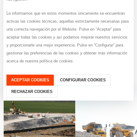
Le informamos que en estos momentos únicamente se encuentran
Lorem ipsum dolor sit amet, consectetur adipiscing elit. Curabitur
activas las cookies técnicas, aquellas estrictamente necesarias para
pellentesque neque eget diam posuere porta. Quisque ut nulla
una correcta navegación por el Website. Pulse en “Aceptar” para
at nunc vehicula lacinia. Proin adipiscing porta tellus, ut feugiat
aceptar todas las cookies y así podamos mejorar nuestros servicios
nibh adipiscing sit amet. In eu justo a felis faucibus ornare vel id
y proporcionarle una mejor experiencia. Pulse en “Configurar” para
metus. Vestibulum ante ipsum primis in faucibus orci luctus et
gestionar las preferencias de las cookies y obtener más información
ultrices posuere cubilia Curae. In eu libero ligula. Fusce eget
acerca de nuestra política de cookies.
metus lorem, ac viverra leo. Nullam convallis.
ACEPTAR COOKIES
CONFIGURAR COOKIES
RECHAZAR COOKIES